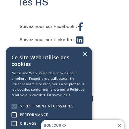
les RS
S
uivez nous sur Facebook :
Suivez nous sur Linkedin :
×
Suivez nous sur Instagram :
Ce site Web utilise des
cookies
Notre site Web utilise des cookies pour
améliorer l'expérience utilisateur. En
utilisant notre site Web, vous acceptez tous
les cookies conformément à notre Politique
relative aux cookies.
En savoir plus
Nos concessions
STRICTEMENT NÉCESSAIRES
PERFORMANCE
CIBLAGE
BONJOUR 😊